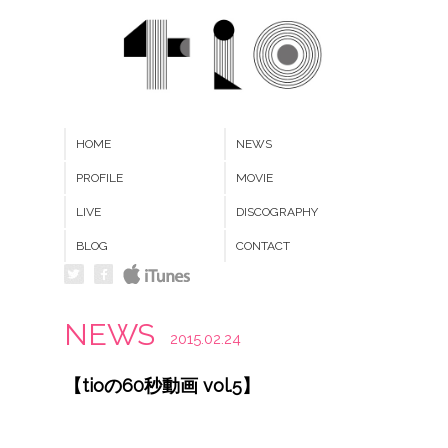
HOME
NEWS
PROFILE
MOVIE
LIVE
DISCOGRAPHY
BLOG
CONTACT
NEWS
2015.02.24
【tioの60秒動画 vol.5】