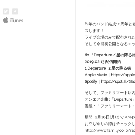
昨年のバンド結成10周年と
スします！
ライブ会場のみで配布され
そして今回初公開となるエッジ
tio 「Departure / 星の降
2019.02.13 配信開始
1.Departure 2.星の降る街
Apple Music｜
https://app
Spotify｜
https://spoti.fi/2I
そして、ファミリマート店
オンエア楽曲 :「Departure
番組：「ファミリーマート
期間 : 2月18日(月)まで AM4:
お立ち寄りの際はチェック
http://www.family.co.jp/ra