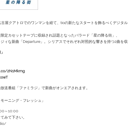
名古屋クアトロでのワンマンを経て、tioの新たなスタートを飾るべくデジタ
た限定カセットテープに収録され話題となったバラード「星の降る街」、
ィな新曲「Departure」。シリアスでそれぞれ対照的な響きを持つ2曲を
る街」
le.co/2N1Mkmg
acowT
内放送番組「ファミラジ」で新曲がオンエアされます。
」
・モーニング・フレッシュ」
00～10:00
してみて下さい。
dio/