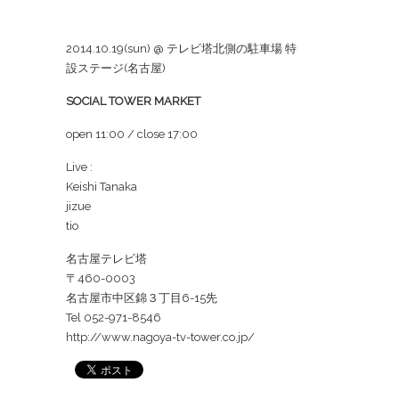
2014.10.19(sun) @ テレビ塔北側の駐車場 特
設ステージ(名古屋)
SOCIAL TOWER MARKET
open 11:00 / close 17:00
Live :
Keishi Tanaka
jizue
tio
名古屋テレビ塔
〒460-0003
名古屋市中区錦３丁目6-15先
Tel 052-971-8546
http://www.nagoya-tv-tower.co.jp/