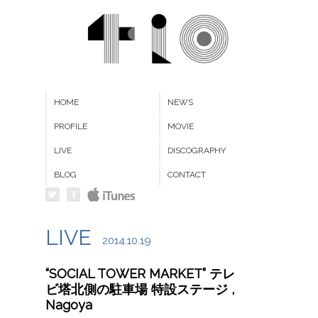
HOME
NEWS
PROFILE
MOVIE
LIVE
DISCOGRAPHY
BLOG
CONTACT
LIVE
2014.10.19
“SOCIAL TOWER MARKET” テレ
ビ塔北側の駐車場 特設ステージ ,
Nagoya