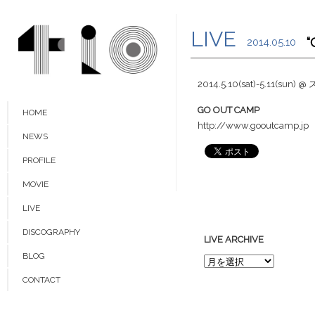
LIVE
2014.05.10
2014.5.10(sat)-5.11
GO OUT CAMP
HOME
http://www.gooutcamp.jp
NEWS
PROFILE
MOVIE
LIVE
DISCOGRAPHY
LIVE ARCHIVE
BLOG
CONTACT