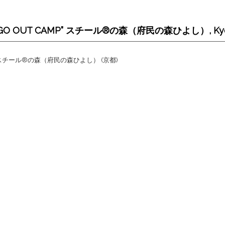
“GO OUT CAMP” スチール®の森（府民の森ひよし）, Ky
(sun) @ スチール®の森（府民の森ひよし） (京都)