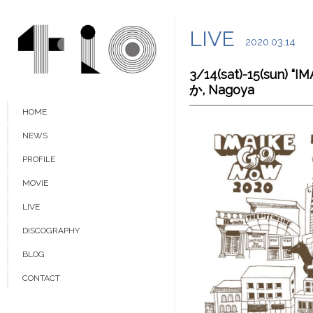
LIVE
2020.03.14
3/14(sat)-15(sun)
か, Nagoya
HOME
NEWS
PROFILE
MOVIE
LIVE
DISCOGRAPHY
BLOG
CONTACT