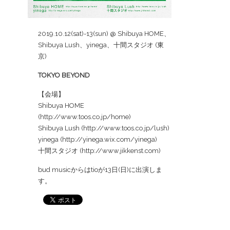
2019.10.12(sat)-13(sun) @ Shibuya HOME、
Shibuya Lush、yinega、十間スタジオ (東
京)
TOKYO BEYOND
【会場】
Shibuya HOME
(
http://www.toos.co.jp/home
)
Shibuya Lush (
http://www.toos.co.jp/lush
)
yinega (
http://yinega.wix.com/yinega
)
十間スタジオ (
http://www.jikkenst.com
)
bud musicからはtioが13日(日)に出演しま
す。