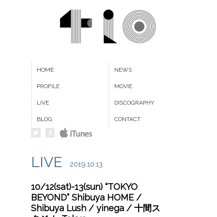
HOME
NEWS
PROFILE
MOVIE
LIVE
DISCOGRAPHY
BLOG
CONTACT
LIVE
2019.10.13
10/12(sat)-13(sun) “TOKYO
BEYOND” Shibuya HOME /
Shibuya Lush / yinega / 十間ス